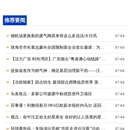
推荐要闻
烧机油更换新的废气阀原来有这么多说法|今日讯
07-04
珠海市市长黄志豪向全国预制菜企业发出邀请：为企
07-04
业提供全流程服务|全球热点
【活力广东 时尚湾区】广东推出“粤港澳心动线路” 邀
07-04
请游客畅玩湾区胜地-全球热文
提振奋发作为精气神，铆足基层治理新干劲——汪清
07-04
县“基层治理·书记加油”业务大比武活动纪实
【当前独家】甜点转生 最强甜点师降临异世界 第一
07-04
季 第一二集
头条焦点：多家公司披露中标或投资环卫项目
07-04
百事通！利雅得新月3年6亿欧薪水报价内马尔 还回巴
07-04
萨吗？
观点：命中注定命太好星座女 命好的让人羡慕的星座
07-04
女
环球看热讯：专场演出亮相“市民走进达沃斯”活动 4
07-04