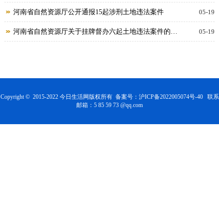
350公里运行
河南省自然资源厅公开通报15起涉刑土地违法案件
05-19
河南省自然资源厅关于挂牌督办六起土地违法案件的通
05-19
报
Copyright © 2015-2022 今日生活网版权所有 备案号：
沪ICP备2022005074号-40
联系
邮箱：5 85 59 73 @qq.com