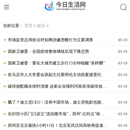
搜索
当前位置：
首页
>
娱乐
>
市场监管总局依法对知网涉嫌垄断行为立案调查
05-19
国家卫健委：全国疫情整体继续呈现下降态势
05-19
国家卫健委：要在大城市建立步行15分钟核酸“采样圈”
05-19
驻马店市人大常委会原副主任栗明伦主动投案接受纪律
05-19
审查和监察调查
碳排放配额未按时清缴 这家企业领到河南首张碳排放罚
05-19
单
飘了？迪士尼CEO：没有中国市场，迪士尼电影也能过
05-19
得很好
在封控小区门口设立“流动微市场”，郑州“点对点”保障
05-19
居民“菜篮子”
郑州至北京最快2小时11分！北京至武汉间高铁将提速至
05-19