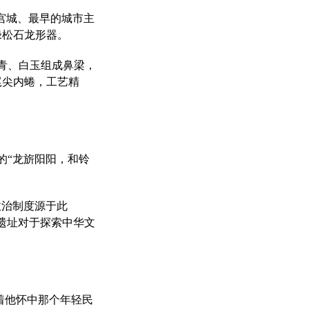
宫城、最早的城市主
绿松石龙形器。
，青、白玉组成鼻梁，
尾尖内蜷，工艺精
的“龙旂阳阳，和铃
政治制度源于此
遗址对于探索中华文
。
着他怀中那个年轻民