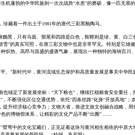
生机蓬勃的中华民族则一次次战胜“水患”的磨砺，像一匹无畏
，珍藏着一件出土于1981年的唐代三彩黑釉陶马。
全身黝黑，只有马面、鬃尾和四蹄是白色，鞍鞯则是绿、黄、白三
踏雪”的真实写照，在唐三彩文物中也是非常罕见。特别是它雄
一种炽热、高昂与昌盛的盛唐气象，展现出一种独特的海纳百川
平。”
新时代
中，黄河流域生态保护和高质量发展是事关中华民
南也锚定了新发展坐标：“天下粮仓”，继续扛稳粮食安全重任，
地”，不断强化区位交通优势，依托“四条丝路”化身“开放高地”；
擎，提升经济核心竞争力；文物大省，推进文旅文创融合战略，用
色的博物馆体系，让精彩的文化产品不断“出圈” ……
河”臂弯中的文化宝藏们，正见证着这块与黄河相生相依的中原大
向高质量发展的新阶段。（桂娟、袁月明）