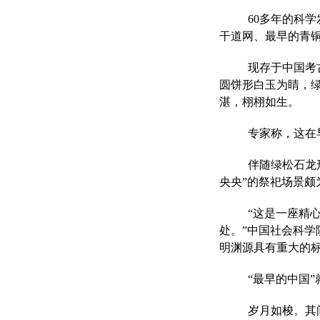
60多年的科
干道网、最早的青铜
现存于中国考
圆饼形白玉为睛，
湛，栩栩如生。
专家称，这在
伴随绿松石龙
央央”的祭祀场景颇
“这是一座精
处。”中国社会科
明渊源具有重大的
“最早的中国
岁月如梭。其