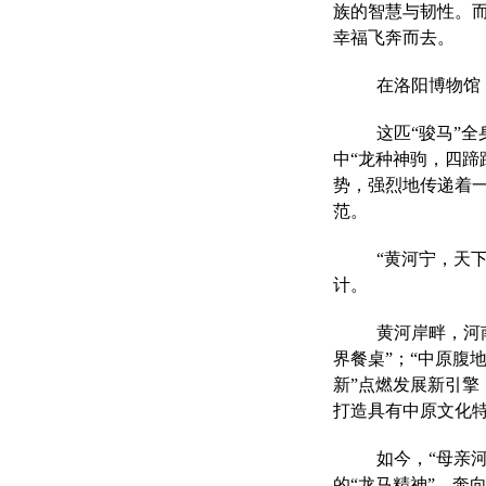
族的智慧与韧性。而
幸福飞奔而去。
在洛阳博物馆
这匹“骏马”
中“龙种神驹，四蹄
势，强烈地传递着
范。
“黄河宁，天下
计。
黄河岸畔，河
界餐桌”；“中原腹
新”点燃发展新引
打造具有中原文化特
如今，“母亲
的“龙马
精神
”，奔