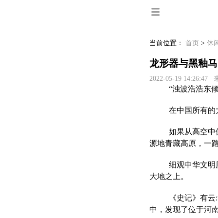
当前位置：
首页
>
休
龙形器与黑釉马
2022-05-19 14:26:4
“浊波浩浩东
在中国所有的
如果从高空中
源地青藏高原，一
细观中华文明
大地之上。
《史记》有云:
中，发现了位于河南