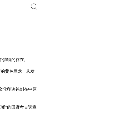
搜索
个独特的存在。
行的黄色巨龙，从发
文化印迹铭刻在中原
夏墟”的田野考古调查