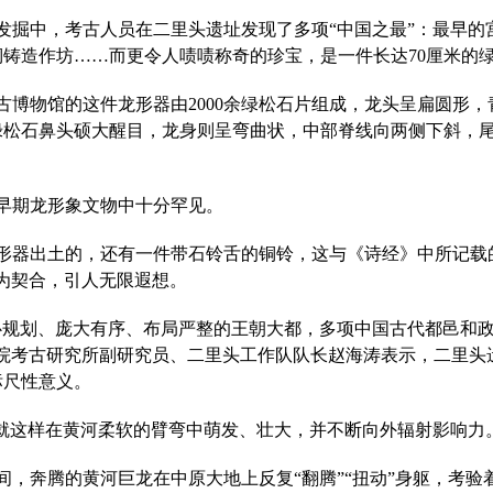
学发掘中，考古人员在二里头遗址发现了多项“中国之最”：最早的
铸造作坊……而更令人啧啧称奇的珍宝，是一件长达70厘米的
古博物馆的这件龙形器由2000余绿松石片组成，龙头呈扁圆形
绿松石鼻头硕大醒目，龙身则呈弯曲状，中部脊线向两侧下斜，
早期龙形象文物中十分罕见。
形器出土的，还有一件带石铃舌的铜铃，这与《诗经》中所记载
为契合，引人无限遐想。
心规划、庞大有序、布局严整的王朝大都，多项中国古代都邑和
学院考古研究所副研究员、二里头工作队队长赵海涛表示，二里头
标尺性意义。
”就这样在黄河柔软的臂弯中萌发、壮大，并不断向外辐射影响力
间，奔腾的黄河巨龙在中原大地上反复“翻腾”“扭动”身躯，考验