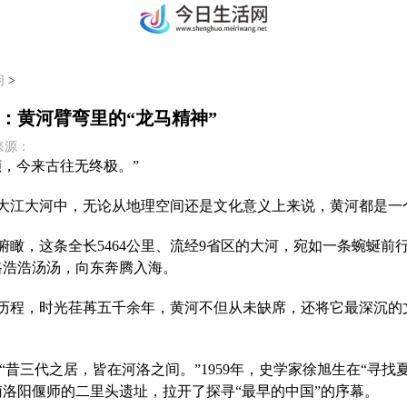
闲
>
：黄河臂弯里的“龙马精神”
7 来源：
倾，今来古往无终极。”
大江大河中，无论从地理空间还是文化意义上来说，黄河都是一
俯瞰，这条全长5464公里、流经9省区的大河，宛如一条蜿蜒前
路浩浩汤汤，向东奔腾入海。
历程，时光荏苒五千余年，黄河不但从未缺席，还将它最深沉的
“昔三代之居，皆在河洛之间。”1959年，史学家徐旭生在“寻找
洛阳偃师的二里头遗址，拉开了探寻“最早的中国”的序幕。