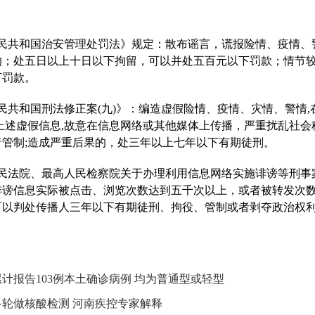
民共和国
治安管理处罚法》规定：散布谣言，谎报险情、疫情、
的；处五日以上十日以下拘留，可以并处五百元以下罚款；情节
下罚款。
民共和国
刑法修正案(九)》：编造虚假险情、疫情、灾情、警情
上述虚假信息,故意在信息网络或其他媒体上传播，严重扰乱社会
管制;造成严重后果的，处三年以上七年以下有期徒刑。
民法院、最高人民检察院关于办理利用信息网络实施诽谤等刑事
诽谤信息实际被点击、浏览次数达到五千次以上，或者被转发次
可以判处传播人三年以下有期徒刑、拘役、管制或者剥夺政治权
计报告103例本土确诊病例 均为普通型或轻型
轮做核酸检测 河南疾控专家解释