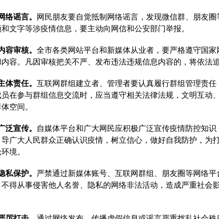
网络谣言。
网民朋友要自觉抵制网络谣言，发现微信群、朋友圈
频和文字等涉疫情信息，要主动向网信和公安部门举报。
内容审核。
全市各类网站平台和新媒体从业者，要严格遵守国家
和内容。凡因审核把关不严、发布违法违规信息内容的，将依法
主体责任。
互联网群组建立者、管理者要认真履行群组管理责任
成员在参与群组信息交流时，应当遵守相关法律法规，文明互动
群体空间。
广泛宣传。
自媒体平台和广大网民应积极广泛宣传疫情防控知识
引导广大人民群众正确认识疫情，树立信心，做好自我防护，为
论环境。
隐私保护。
严禁通过新媒体账号、互联网群组、朋友圈等网络平
，不得从事侵害他人名誉、隐私的网络非法活动，造成严重社会
严厉打击。
通过网络发布、传播虚假信息或谣言严重扰乱社会秩