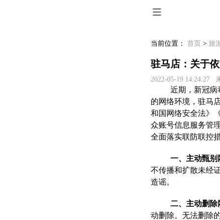
当前位置：
首页
>
旅
驻马店：关于依
2022-05-19 14:24:2
近期，新冠病
的网络环境，驻马
和国
网络安全法》
众账号信息服务管理
全面落实联防联控
一、主动甄别
不传播和扩散未经
造谣。
二、主动删除
动删除。无法删
除