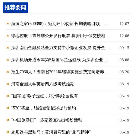
推荐要闻
海澜之家(600398)：短期环比改善 长期战略引领、革
12-07
新向前 前沿热点
绿地控股：筹划非公开发行股票 募资用于保交楼相关
12-06
项目
深圳南山金融驿站全力支持中小微企业发展 提升金融
09-15
服务获得感
深圳机场开通今年第5条国际货运航线 为深圳企业外
08-08
贸出口提供新支撑
招生7030人！湖南省2022年继续实施公费定向培养计
05-20
划
河南全国大学英语四六级考试延期
05-19
“国字脸”猴子走红，郑州动物园也有
05-19
“520”将至，结婚登记记得提前预约
05-19
“中国旅游日”，多家景区推出缤纷活动
05-19
龙形器与黑釉马：黄河臂弯里的“龙马精神”
05-19