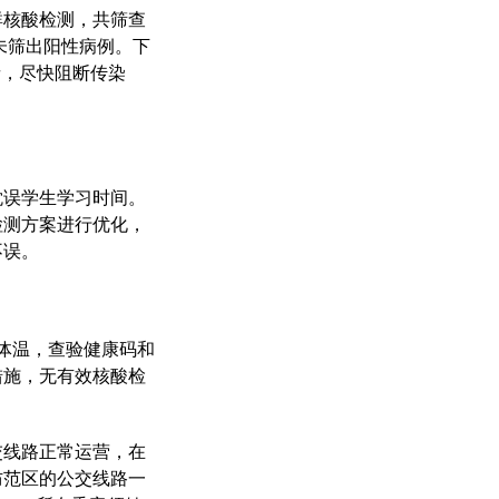
人群核酸检测，共筛查
）未筛出阳性病例。下
者，尽快阻断传染
耽误学生学
习
时间。
检测方案进行优化，
不误。
量体温，查验健康码和
措施，无有效核酸检
交线路正常运营，在
防范区的公交线路一