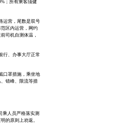
0%；所有乘客须健
路运营，尾数是双号
防范区内运营，网约
运前司机自测体温，
银行、办事大厅正常
。
戴口罩措施，乘坐地
温、错峰、限流等措
司乘人员严格落实测
证明的原则上劝返。