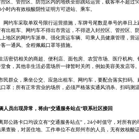
控区、管控区、防范区内的地铁全部跳站运营，载客率不超过5
8小时内有效核酸阴性证明方可进站、乘车。
、网约车采取单双号限行运营措施，车牌号尾数是单号的单日上
所有出租车、网约车不得出市营运，不得进入封控区、管控区、
以上地区的网约车派单。强化营运车辆、司乘人员健康管理，营
一客一通风、全程佩戴口罩等措施。
生活密切相关的商超、便利店、面包房、农贸市场、医疗机构、
许堂食，其他非生活必需场所一律暂时关闭，例如美容美发店等
市民群众，乘坐公交、应急出租车、网约车，要配合落实扫码、
戴口罩；所有正常营业的场所，必须严格落实通风消杀、扫码测
辆人员出现异常，将由“交通服务站点”联系社区接回
离郑公路卡口均设立有“交通服务站点”，24小时值守，对所有的
结果查验，对居住地、工作单位不在郑州市的人员，无有效核酸