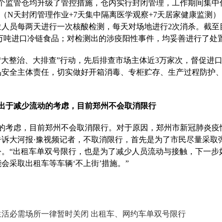
个监管仓均升级了管控措施，仓内实行封闭管理，工作期间集中
理模式（N天封闭管理作业+7天集中隔离医学观察+7天居家健康监测
位人员每两天进行一次核酸检测，每天对场地进行2次消杀。截至
77万吨进口冷链食品；对检测出的涉疫阳性事件，均妥善进行了处
“大整治、大排查”行动，先后排查市场主体近3万家次，督促进
品安全主体责任，切实做好开箱消毒、专柜贮存、生产过程防护
出于减少流动的考虑，目前郑州不会取消限行
的考虑，目前郑州不会取消限行。对于原因，郑州市
新冠肺炎疫
告诉大河报·豫视频记者，不取消限行，首先是为了市民尽量采取
公。“出租车单双号限行，也是为了减少人员流动与接触，下一步
会采取出租车等车辆‘不上街’措施。”
生活必需场所一律暂时关闭 出租车、网约车单双号限行