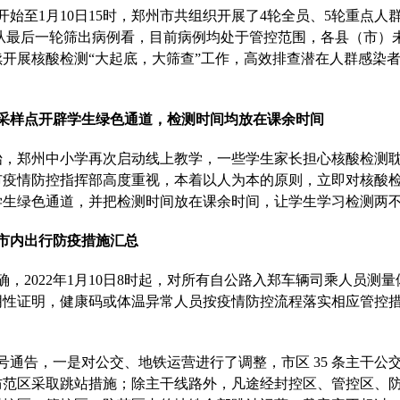
午开始至1月10日15时，郑州市共组织开展了4轮全员、5轮重点
万人次。从最后一轮筛出病例看，目前病例均处于管控范围，各县（市
开展核酸检测“大起底，大筛查”工作，高效排查潜在人群感染
采样点开辟学生绿色通道，检测时间均放在课余时间
开始，郑州中小学再次启动线上教学，一些学生家长担心核酸检测
市疫情防控指挥部高度重视，本着以人为本的原则，立即对核酸
学生绿色通道，并把检测时间放在课余时间，让学生学
习
检测两
市内出行防疫措施汇总
确，2022年1月10日8时起，对所有自公路入郑车辆司乘人员测
阴性证明，健康码或体温异常人员按疫情防控流程落实相应管控
。
6号通告，一是对公交、地铁运营进行了调整，市区 35 条主干公
防范区采取跳站措施；除主干线路外，凡途经封控区、管控区、