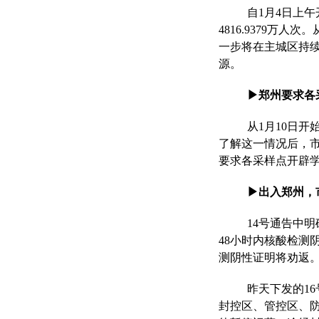
自1月4日上
4816.9379
一步将在主城区持续
源。
▶郑州要求各
从1月10日
了解这一情况后，
要求各采样点开辟
▶出入郑州，
14号通告中明
48小时内核酸检测
测阴性证明将劝返
昨天下发的1
封控区、管控区、