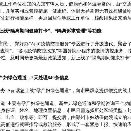
或工作单位在郑的入郑车辆人员，健康码和体温异常的，由“交通
回，并落实相应管控措施；健康码、体温无异常但无有效核酸证
其先进行核酸采样，再返回居住地或工作单位，核酸结果出来前
新上线“隔离期间健康打卡”、“隔离诉求管理”等功能
市民，“郑好办”App“疫情防控服务”专区进行了升级迭代。聚合
级查询”、“各地疫情防控政策”等
国务院
小程序的疫情防控服务，
栏，及时同步更新最新政策通知，新上线了“隔离期间健康打卡”
产妇绿色通道，2天处理849条信息
郑好办”App紧急上线“孕产妇绿色通道”，向市民群众提供便捷的线
通道”主要有孕产妇绿色通道、新生儿绿色通道和孕期咨询三个功
取身份证、姓名、地理位置信息，市民只需选择所处区域类型（
、出血、破水等）即可，提交后，由郑州市妇幼保健院成立的2
级高低进行就医指导或救治服务，形成了一套紧急上报、快速响