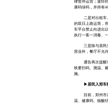
律暂停运营；途经封
康码绿码，并持有4
二是对出租车
的双日上路运营，
车平台禁止向进出
执行一客一消毒、
三是除与居民
营业外，餐厅不允
通告再次提醒
铁要扫码、测温、
施。
▶居民入郑车
目前，郑州市
温、健康码、核酸