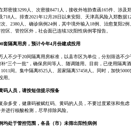
郑密接3299人、次密接8471人，接收外地协查函165件、涉及
及718人。排查2021年12月28日以来安阳、天津高风险入郑数据12
架次、2380人、确诊病例24例，其中境外输入18例、治愈复阳2
封控区、管控区外，社会面已连续3次阳性病例零报告。
000套隔离用房，预计今年4月份建成投用
万人不少于20间隔离用房标准，以县市区为单位，分别筛选不少于
补“三个一批”，确保房间等人、随调随用。目前，已使用隔离酒
、1011间。集中隔离8525人、居家隔离57458人。同时，加快50
投用。
黄码人员，请按短信提示报备
复杂多变，健康码被赋红码、黄码的人员，不要过度紧张和焦虑
告并进行核酸检测，尽早排除风险。
例均处于管控范围，各县（市）未筛出阳性病例