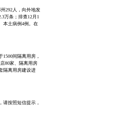
郑州292人，向外地发
.3万条；排查12月1
例、本土病例4例。在
1500间隔离用房，
店80家、隔离用房
00套隔离用房建设进
，请按照短信提示，