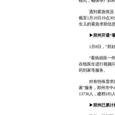
模式，确保孕产妇
遇到紧急情况
截至1月10日19点
生儿的紧急求助信
▶郑州开通“
1月8日，“郑
“看病就医一
在线医生进行视频
药到家等服务。
对有特殊需求
家”服务，郑州市中
13736人，
建档
18
▶郑州已累计