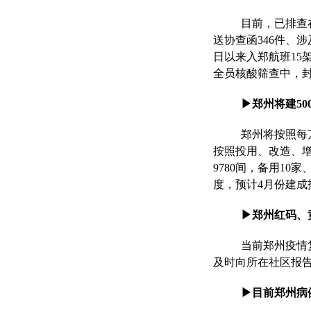
目前，已排查在
送协查函346件、涉
日以来入郑航班15
全员核酸筛查中，
▶郑州将建5
郑州将按照每
按照投用、改造、增
9780间，备用10家
度，预计4月份建成
▶郑州红码、
当前郑州疫情
及时向所在社区报
▶目前郑州病